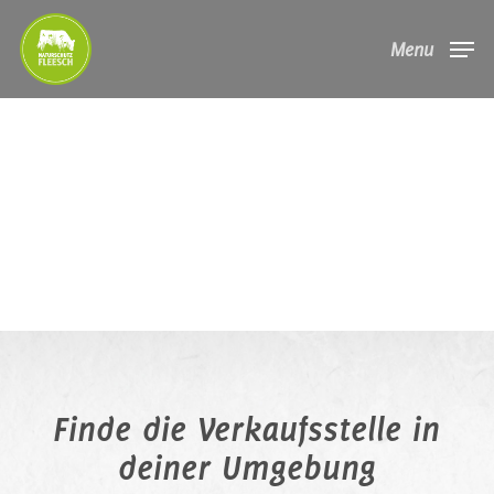
Skip
Menu
to
main
content
Finde die Verkaufsstelle in
deiner Umgebung