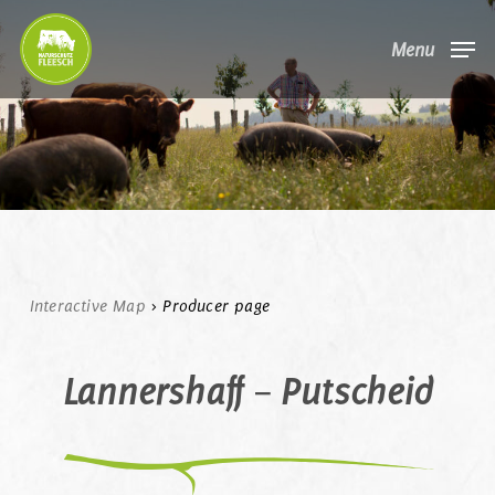
Skip
Menu
to
main
content
Interactive Map
>
Producer page
Lannershaff – Putscheid