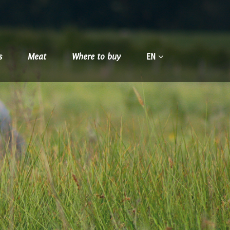
s
Meat
Where to buy
EN