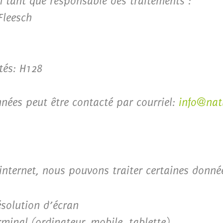
en tant que responsable des traitements :
Fleesch
tés: H128
nées peut être contacté par courriel:
info@nat
internet, nous pouvons traiter certaines donné
ésolution d’écran
minal (ordinateur, mobile, tablette)