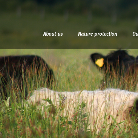
Skip
to
main
About us
Nature protection
Ou
content